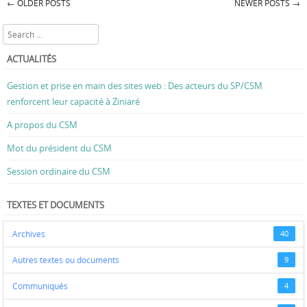
←
OLDER POSTS
NEWER POSTS
→
Post navigation
Search
ACTUALITÉS
Gestion et prise en main des sites web : Des acteurs du SP/CSM
renforcent leur capacité à Ziniaré
A propos du CSM
Mot du président du CSM
Session ordinaire du CSM
TEXTES ET DOCUMENTS
Archives
40
Autres textes ou documents
9
Communiqués
4